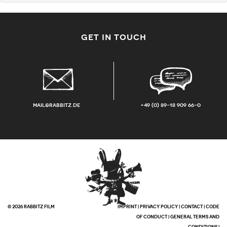
GET IN TOUCH
mail@rabbitz.de
+49 (0) 89-18 909 66-0
© 2026 RABBITZ FILM
IMPRINT
|
PRIVACY POLICY
|
CONTACT
|
CODE
OF CONDUCT
|
GENERAL TERMS AND