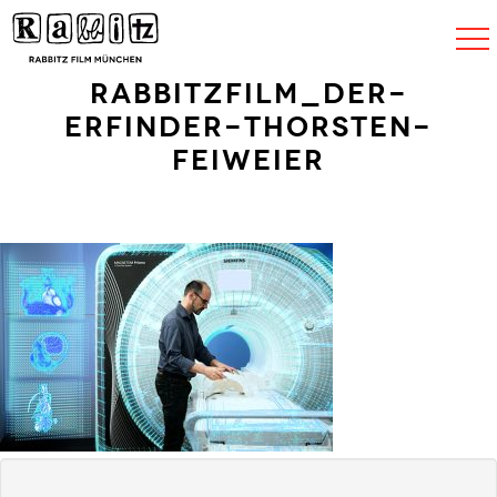
Navigat
umscha
RabbitzFilm_Der-
Erfinder-Thorsten-
Feiweier