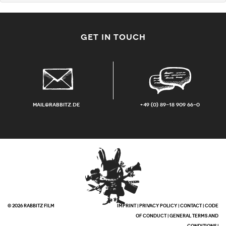
GET IN TOUCH
mail@rabbitz.de
+49 (0) 89-18 909 66-0
© 2026 RABBITZ FILM
IMPRINT
|
PRIVACY POLICY
|
CONTACT
|
CODE
OF CONDUCT
|
GENERAL TERMS AND