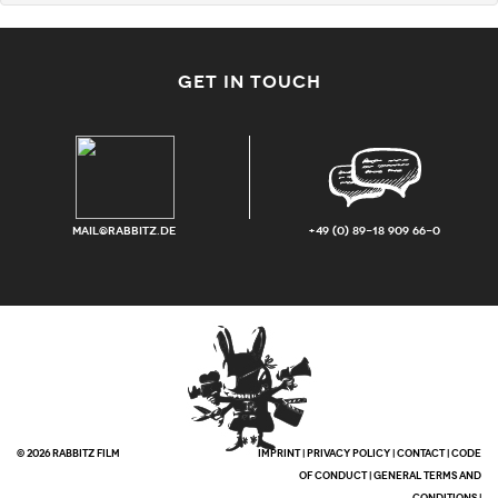
GET IN TOUCH
mail@rabbitz.de
+49 (0) 89-18 909 66-0
© 2026 RABBITZ FILM
IMPRINT
|
PRIVACY POLICY
|
CONTACT
|
CODE
OF CONDUCT
|
GENERAL TERMS AND